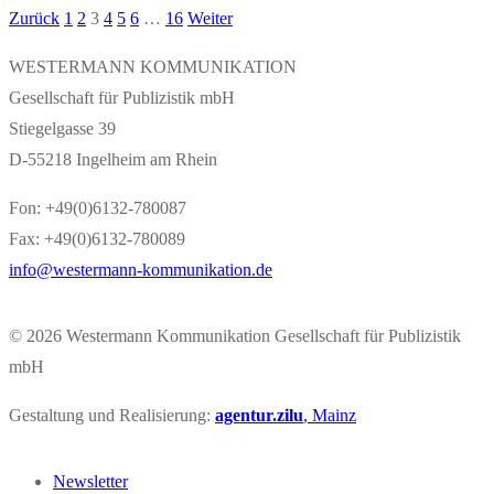
Zurück
1
2
3
4
5
6
…
16
Weiter
Seitennummerierung
der
WESTERMANN KOMMUNIKATION
Gesellschaft für Publizistik mbH
Beiträge
Stiegelgasse 39
D-55218 Ingelheim am Rhein
Fon: +49(0)6132-780087
Fax: +49(0)6132-780089
info@westermann-kommunikation.de
© 2026
Westermann Kommunikation Gesellschaft für Publizistik
mbH
Gestaltung und Realisierung:
agentur.zilu
, Mainz
Newsletter