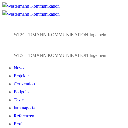
Zum
Menü
Schließen
Inhalt
springen
WESTERMANN KOMMUNIKATION Ingelheim
WESTERMANN KOMMUNIKATION Ingelheim
News
Projekte
Convention
Podpolis
Texte
luminapolis
Referenzen
Profil