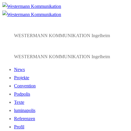
Zum
Menü
Schließen
Inhalt
springen
WESTERMANN KOMMUNIKATION Ingelheim
WESTERMANN KOMMUNIKATION Ingelheim
News
Projekte
Convention
Podpolis
Texte
luminapolis
Referenzen
Profil