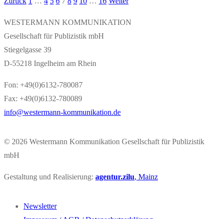
Zurück
1
…
4
5
6
7
8
9
10
…
16
Weiter
Seitennummerierung
der
WESTERMANN KOMMUNIKATION
Gesellschaft für Publizistik mbH
Beiträge
Stiegelgasse 39
D-55218 Ingelheim am Rhein
Fon: +49(0)6132-780087
Fax: +49(0)6132-780089
info@westermann-kommunikation.de
© 2026
Westermann Kommunikation Gesellschaft für Publizistik
mbH
Gestaltung und Realisierung:
agentur.zilu
, Mainz
Newsletter