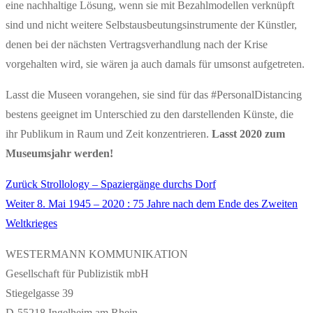
eine nachhaltige Lösung, wenn sie mit Bezahlmodellen verknüpft
sind und nicht weitere Selbstausbeutungsinstrumente der Künstler,
denen bei der nächsten Vertragsverhandlung nach der Krise
vorgehalten wird, sie wären ja auch damals für umsonst aufgetreten.
Lasst die Museen vorangehen, sie sind für das #PersonalDistancing
bestens geeignet im Unterschied zu den darstellenden Künste, die
ihr Publikum in Raum und Zeit konzentrieren.
Lasst 2020 zum
Museumsjahr werden!
Vorheriger
Zurück
Strollology – Spaziergänge durchs Dorf
Beitragsnavigation
Nächster
Beitrag:
Weiter
8. Mai 1945 – 2020 : 75 Jahre nach dem Ende des Zweiten
Beitrag:
Weltkrieges
WESTERMANN KOMMUNIKATION
Gesellschaft für Publizistik mbH
Stiegelgasse 39
D-55218 Ingelheim am Rhein