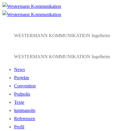
Zum
Menü
Schließen
Inhalt
springen
WESTERMANN KOMMUNIKATION Ingelheim
WESTERMANN KOMMUNIKATION Ingelheim
News
Projekte
Convention
Podpolis
Texte
luminapolis
Referenzen
Profil