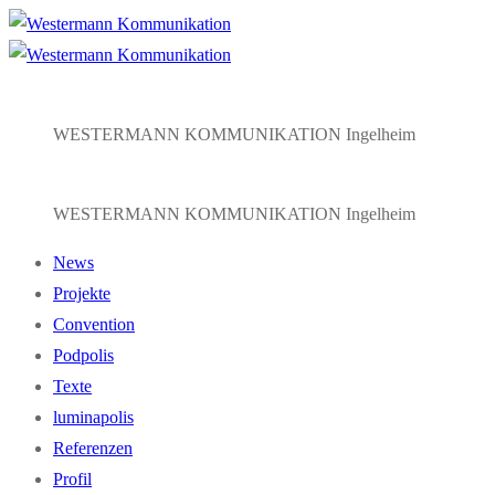
Zum
Menü
Schließen
Inhalt
springen
WESTERMANN KOMMUNIKATION Ingelheim
WESTERMANN KOMMUNIKATION Ingelheim
News
Projekte
Convention
Podpolis
Texte
luminapolis
Referenzen
Profil