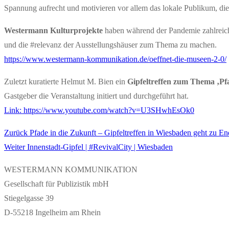
Spannung aufrecht und motivieren vor allem das lokale Publikum, die
Westermann Kulturprojekte
haben während der Pandemie zahlreiche
und die #relevanz der Ausstellungshäuser zum Thema zu machen.
https://www.westermann-kommunikation.de/oeffnet-die-museen-2-0/
Zuletzt kuratierte Helmut M. Bien ein
Gipfeltreffen zum Thema ‚Pfa
Gastgeber die Veranstaltung initiert und durchgeführt hat.
Link: https://www.youtube.com/watch?v=U3SHwhEsOk0
Vorheriger
Zurück
Pfade in die Zukunft – Gipfeltreffen in Wiesbaden geht zu En
Beitragsnavigation
Nächster
Beitrag:
Weiter
Innenstadt-Gipfel | #RevivalCity | Wiesbaden
Beitrag:
WESTERMANN KOMMUNIKATION
Gesellschaft für Publizistik mbH
Stiegelgasse 39
D-55218 Ingelheim am Rhein