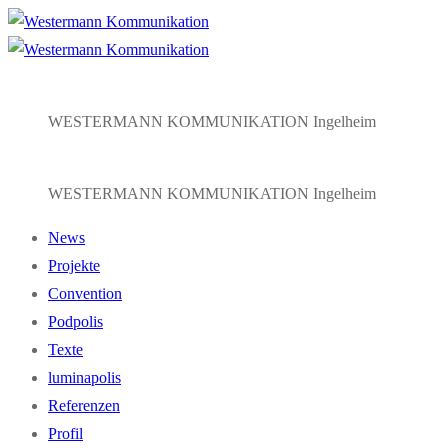
Zum
Menü
Schließen
Inhalt
springen
WESTERMANN KOMMUNIKATION Ingelheim
WESTERMANN KOMMUNIKATION Ingelheim
News
Projekte
Convention
Podpolis
Texte
luminapolis
Referenzen
Profil