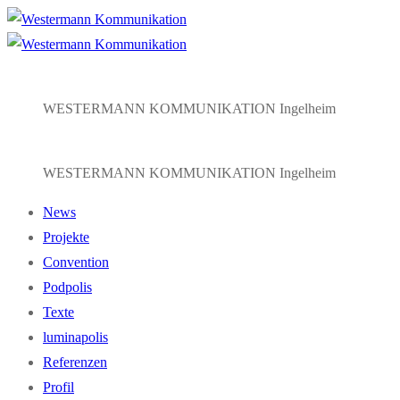
Zum
Menü
Schließen
Inhalt
springen
WESTERMANN KOMMUNIKATION Ingelheim
WESTERMANN KOMMUNIKATION Ingelheim
News
Projekte
Convention
Podpolis
Texte
luminapolis
Referenzen
Profil