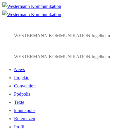
Zum
Menü
Schließen
Inhalt
springen
WESTERMANN KOMMUNIKATION Ingelheim
WESTERMANN KOMMUNIKATION Ingelheim
News
Projekte
Convention
Podpolis
Texte
luminapolis
Referenzen
Profil