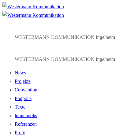
Zum
Menü
Schließen
Inhalt
springen
WESTERMANN KOMMUNIKATION Ingelheim
WESTERMANN KOMMUNIKATION Ingelheim
News
Projekte
Convention
Podpolis
Texte
luminapolis
Referenzen
Profil